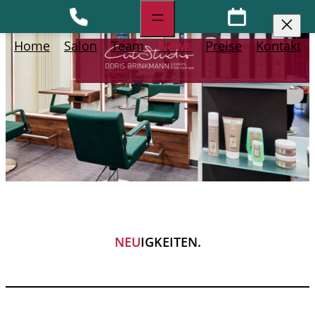
Home
Salon
Team
News
Preise
Kontakt
NEU
IGKEITEN.