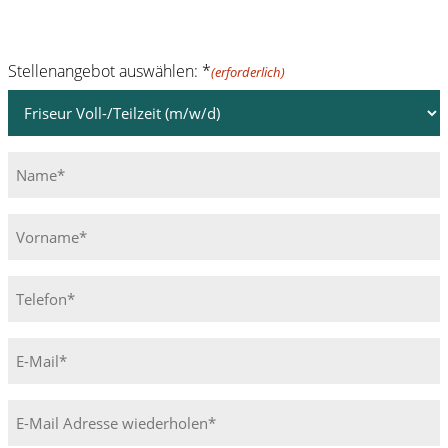
Was Du als Auszubildende/r mitbringen solltest
:
Stellenangebot auswählen: *
(erforderlich)
Kreativität
Freude am Umgang mit Menschen
Name*
Interesse an persönlicher Weiterbildung
(erforderlich)
Spaß am Beruf
Vorname*
(erforderlich)
Telefon*
(erforderlich)
E-
Mail*
(erforderlich)
E-
Mail