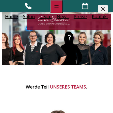
Home
Salon
Team
News
Preise
Kontakt
Werde Teil
UNSERES TEAMS
.