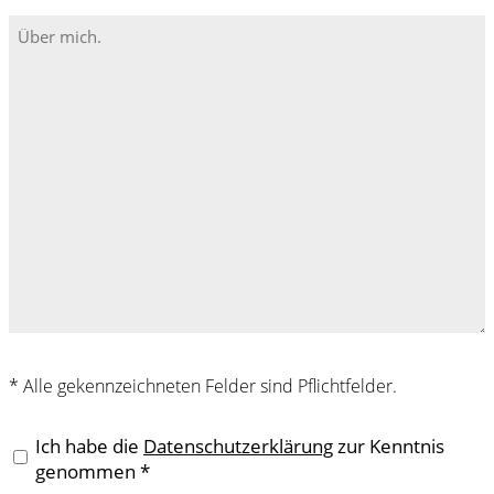
Adresse
Ohne
wiederholen*
Titel
(erforderlich)
* Alle gekennzeichneten Felder sind Pflichtfelder.
Datenschutz
Ich habe die
Datenschutzerklärung
zur Kenntnis
(erforderlich)
genommen *